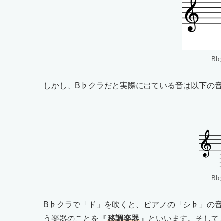
B
しかし、B♭クラだと実際に出ている音は以下の
B
B♭クラで「ド」を吹くと、ピアノの「シ♭」の
う楽器のことを『
移調楽器
』といいます。そして