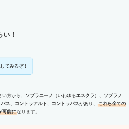
らい！
認してみるぞ！
さい方から、
ソプラニーノ
（いわゆる
エスクラ
）、
ソプラノ
、
バス
、
コントラアルト
、
コントラバス
があり、
これら全ての
が可能に
なります。