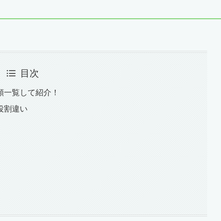
目次
類一覧して紹介！
役割違い