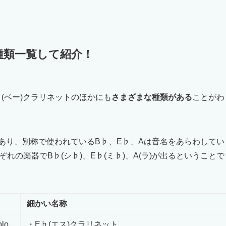
種類一覧して紹介！
(ベー)クラリネットのほかにも
さまざまな種類がある
ことがわ
あり、別称で使われているB♭、E♭、Aは音名をあらわしてい
れの楽器でB♭(シ♭)、E♭(ミ♭)、A(ラ)が出るということで
細かい名称
olo
・E♭(エス)クラリネット